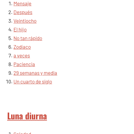
Mensaje
Después
Veintiocho
El hijo
No tan rápido
Zodíaco
a veces
Paciencia
29 semanas y media
Un cuarto de siglo
Luna diurna
Saledad