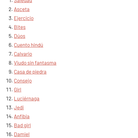
Asceta
Ejercicio
Bites
Dúos
Cuento hindú
Calvario
Viudo sin fantasma
Casa de piedra
Consejo
Girl
Luciérnaga
Jedi
Anfibia
Bad girl
Damiel