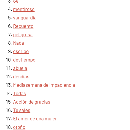
Sé
mentiroso
vanguardia
Recuento
peligrosa
Nada
escribo
destiempo
abuela
desdías
Mediasemana de impaciencia
Todas
Acción de gracias
Te sales
El amor de una mujer
otoño