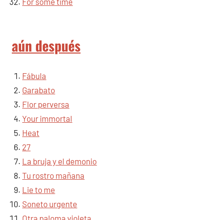
For some time
aún después
Fábula
Garabato
Flor perversa
Your immortal
Heat
27
La bruja y el demonio
Tu rostro mañana
Lie to me
Soneto urgente
Otra paloma violeta