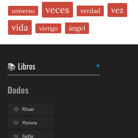
veces
vez
verdad
universo
vida
ángel
vértigo
Dados
Ritual
Morena
Selfie