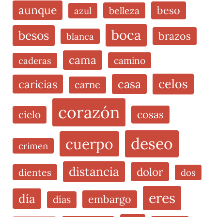
aunque
beso
belleza
azul
boca
besos
brazos
blanca
cama
camino
caderas
celos
casa
caricias
carne
corazón
cosas
cielo
deseo
cuerpo
crimen
distancia
dolor
dientes
dos
eres
día
embargo
días