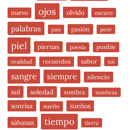
ojos
olvido
nuevo
oscuro
palabras
pasión
pan
peor
piel
piernas
posible
poesía
sabor
realidad
recuerdos
sal
sangre
siempre
silencio
sol
soledad
sombra
sombras
sonrisa
sueños
sueño
tiempo
sábanas
tierra