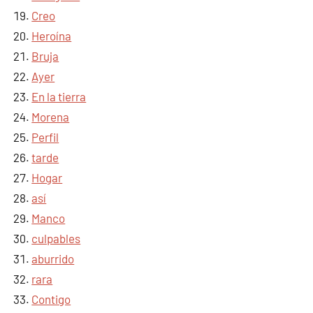
Creo
Heroína
Bruja
Ayer
En la tierra
Morena
Perfil
tarde
Hogar
así
Manco
culpables
aburrido
rara
Contigo