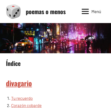
Saltar
poemas o menos
al
Menú
contenido
Índice
divagario
Tu recuerdo
Corazón cobarde