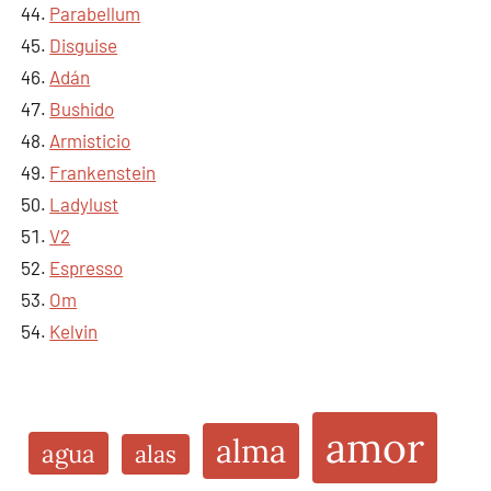
Parabellum
Disguise
Adán
Bushido
Armisticio
Frankenstein
Ladylust
V2
Espresso
Om
Kelvin
amor
alma
agua
alas