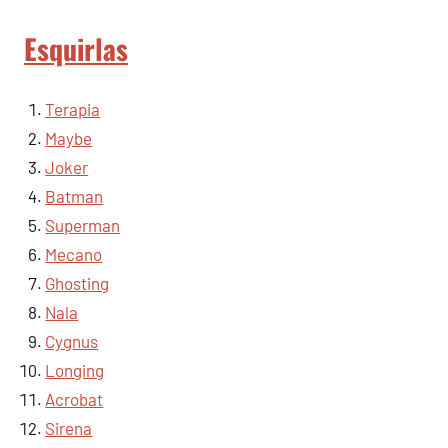
Esquirlas
Terapia
Maybe
Joker
Batman
Superman
Mecano
Ghosting
Nala
Cygnus
Longing
Acrobat
Sirena