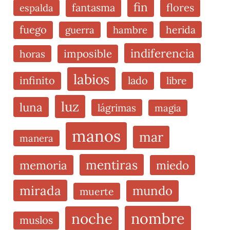
fin
fantasma
flores
espalda
fuego
herida
guerra
hambre
indiferencia
imposible
horas
labios
infinito
lado
libre
luz
luna
lágrimas
magia
manos
mar
manera
mentiras
memoria
miedo
mirada
mundo
muerte
nombre
noche
muslos