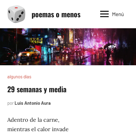
Saltar
poemas o menos
al
Menú
contenido
algunos días
29 semanas y media
por
Luis Antonio Aura
julio
7,
1997
Adentro de la carne,
mientras el calor invade