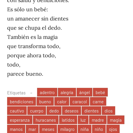
con salud y bendiciones.
Es sólo un bebé:
un amanecer sin dientes
que se chupa el dedo.
También es la magia
que transforma todo,
porque ahora todo,
todo,
parece bueno.
adentro
alegría
ángel
bebé
Etiquetas
bendiciones
bueno
calor
caracol
carne
cautivo
cuerpo
dedo
deseos
dientes
dios
esperanza
huracanes
latidos
luz
madre
magia
manos
mar
meses
milagro
niña
niño
ojos