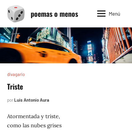
Saltar
poemas o menos
al
Menú
contenido
divagario
Triste
por
Luis Antonio Aura
septiembre
3,
1996
Atormentada y triste,
como las nubes grises