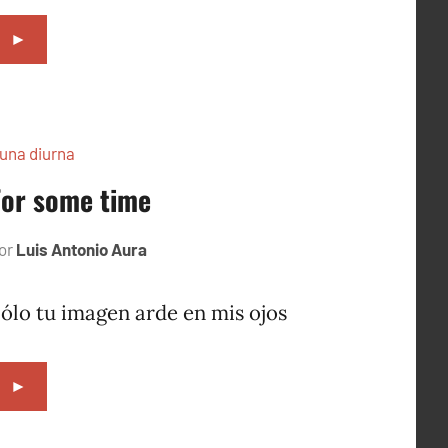
►
una diurna
For some time
or
Luis Antonio Aura
junio
5,
2002
ólo tu imagen arde en mis ojos
►