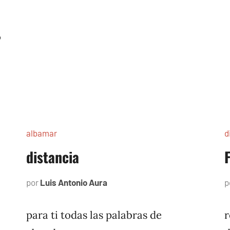
o
albamar
d
distancia
por
Luis Antonio Aura
noviembre
p
23,
1996
para ti todas las palabras de
r