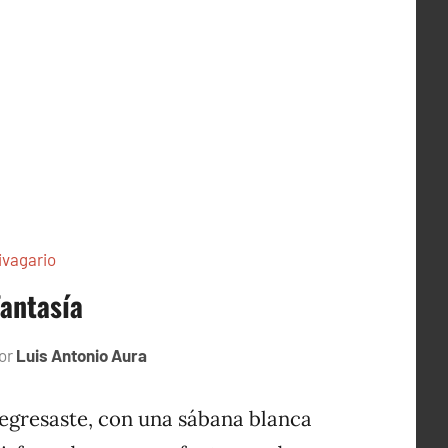
ivagario
Fantasía
or
Luis Antonio Aura
octubre
17,
1996
egresaste, con una sábana blanca