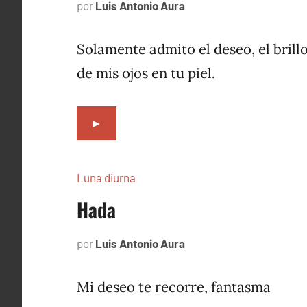
por
Luis Antonio Aura
agosto
27,
2019
Solamente admito el deseo, el brill
de mis ojos en tu piel.
►
Luna diurna
Hada
por
Luis Antonio Aura
mayo
1,
2002
Mi deseo te recorre, fantasma