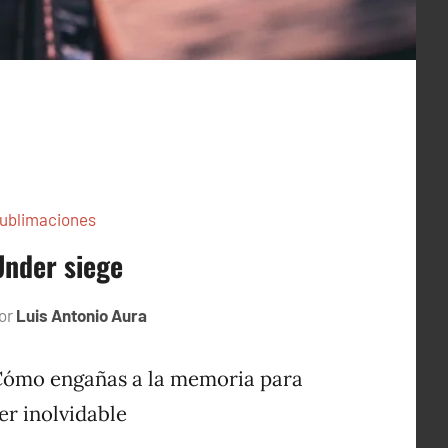
ublimaciones
Under siege
or
Luis Antonio Aura
diciembre
9,
2022
ómo engañas a la memoria para
er inolvidable