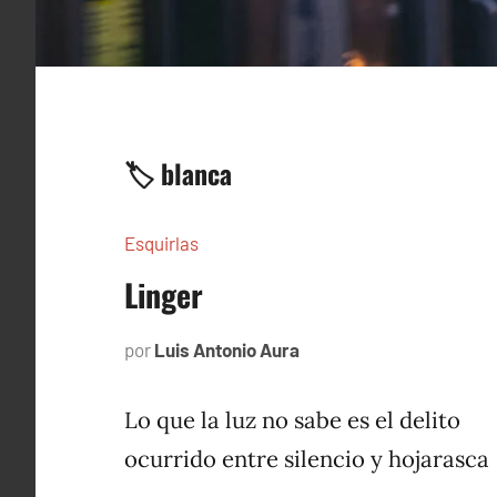
🏷️ blanca
Esquirlas
Linger
por
Luis Antonio Aura
agosto
23,
2024
Lo que la luz no sabe es el delito
ocurrido entre silencio y hojarasca