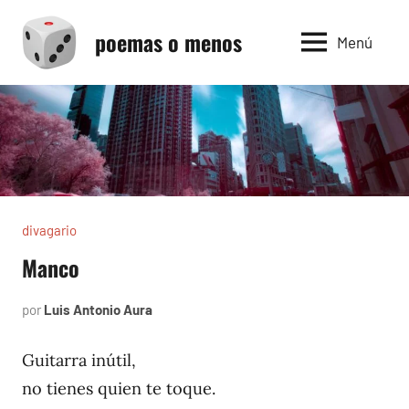
Saltar
poemas o menos
al
Menú
contenido
divagario
Manco
por
Luis Antonio Aura
octubre
5,
1996
Guitarra inútil,
no tienes quien te toque.