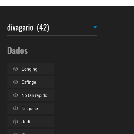
Dados
Longing
Esfinge
No tan rápido
Disguise
Jedi