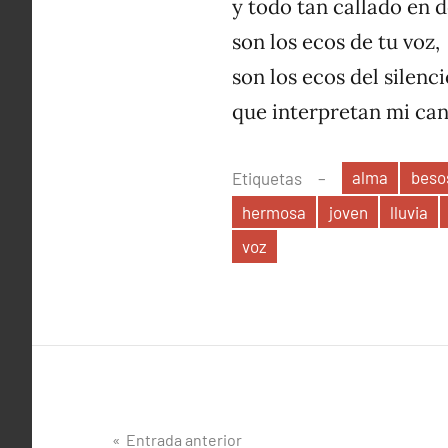
y todo tan callado en 
son los ecos de tu voz,
son los ecos del silenci
que interpretan mi can
alma
beso
Etiquetas
hermosa
joven
lluvia
voz
Navegación
Entrada anterior