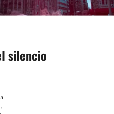
l silencio
iembre
ma
,