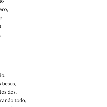
do
ero,
do
n
,
ió,
s besos,
los dos,
irando todo,