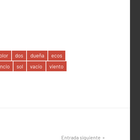
olor
dos
dueña
ecos
encio
sol
vacío
viento
Entrada siguiente