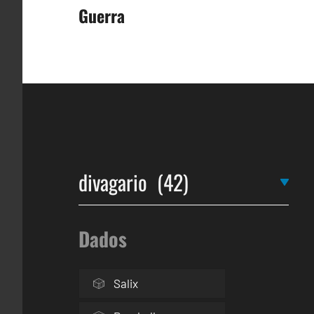
Guerra
de
entradas
Dados
Salix