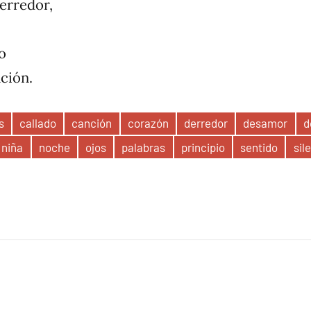
derredor,
o
ción.
s
callado
canción
corazón
derredor
desamor
d
niña
noche
ojos
palabras
principio
sentido
sil