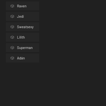
Raven
Jedi
Sweatsexy
Lilith
Superman
Adán