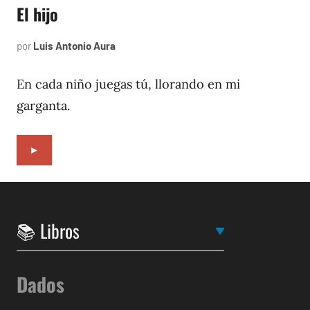
El hijo
por
Luis Antonio Aura
julio
1,
1997
En cada niño juegas tú, llorando en mi
garganta.
►
Dados