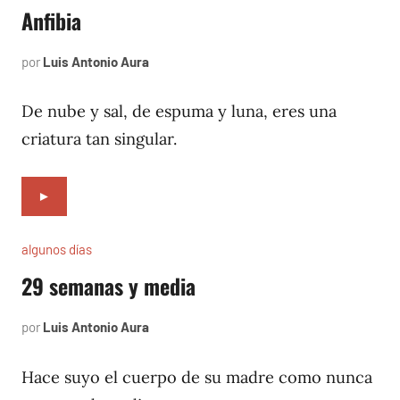
Anfibia
por
Luis Antonio Aura
marzo
1,
2002
De nube y sal, de espuma y luna, eres una
criatura tan singular.
►
algunos días
29 semanas y media
por
Luis Antonio Aura
julio
7,
1997
Hace suyo el cuerpo de su madre como nunca