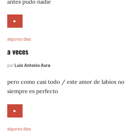
antes pudo nadie
►
algunos días
a veces
por
Luis Antonio Aura
julio
4,
1997
pero como casi todo / este amor de labios no
siempre es perfecto
►
algunos días