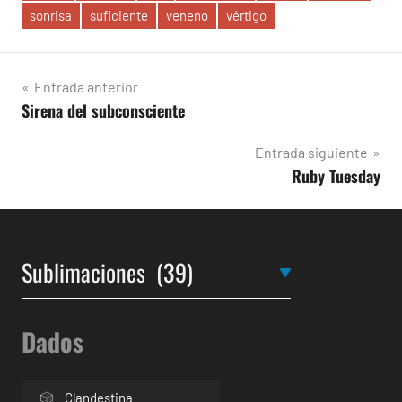
sonrisa
suficiente
veneno
vértigo
Navegación
Entrada anterior
Sirena del subconsciente
de
entradas
Entrada siguiente
Ruby Tuesday
Dados
Clandestina