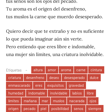
tus senos son los ojos del pecado.
Tu aroma es el origen del desenfreno,
tus muslos la carne que muerdo desesperado.
Quiero decir que te extraño y no es suficiente
lo que pueda imaginar aún sin verte.
Pero entiendo que eres libre e indomable,
una mujer sin límites, una criatura inolvidable.
altura
amor
aroma
carne
cintura
Etiquetas
criatura
desenfreno
deseo
desesperado
dulce
enmascarado
eres
exquisitos
gravedad
humedad
indomable
inolvidable
labios
libre
límites
mañana
mar
muslos
nacarada
ojos
origen
pecado
piel
posibilidad
senos
siempre