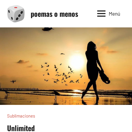
Saltar
poemas o menos
al
Menú
contenido
Sublimaciones
Unlimited