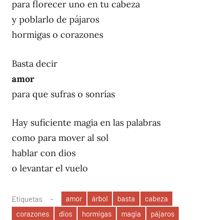
para florecer uno en tu cabeza
y poblarlo de pájaros
hormigas o corazones
Basta decir
amor
para que sufras o sonrías
Hay suficiente magia en las palabras
como para mover al sol
hablar con dios
o levantar el vuelo
amor
árbol
basta
cabeza
Etiquetas
corazones
dios
hormigas
magia
pájaros