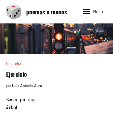
Saltar
poemas o menos
al
Menú
contenido
Luna diurna
Ejercicio
por
Luis Antonio Aura
enero
3,
2002
Basta que diga
árbol