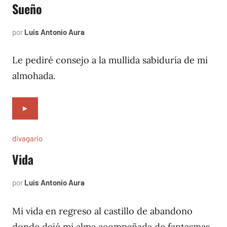
Sueño
por
Luis Antonio Aura
septiembre
6,
1996
Le pediré consejo a la mullida sabiduría de mi
almohada.
►
divagario
Vida
por
Luis Antonio Aura
septiembre
4,
1996
Mi vida en regreso al castillo de abandono
donde dejé mi alma acompañada de fantasmas.