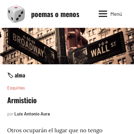
Saltar
poemas o menos
al
Menú
contenido
🏷️ alma
Esquirlas
Armisticio
por
Luis Antonio Aura
junio
7,
2025
Otros ocuparán el lugar que no tengo