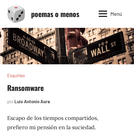
Saltar
poemas o menos
al
Menú
contenido
Esquirlas
Ransomware
por
Luis Antonio Aura
abril
12,
2024
Escapo de los tiempos compartidos,
prefiero mi pensión en la suciedad.