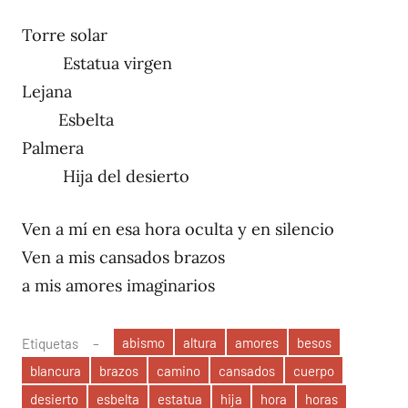
Torre solar
Estatua virgen
Lejana
Esbelta
Palmera
Hija del desierto
Ven a mí en esa hora oculta y en silencio
Ven a mis cansados brazos
a mis amores imaginarios
abismo
altura
amores
besos
Etiquetas
blancura
brazos
camino
cansados
cuerpo
desierto
esbelta
estatua
hija
hora
horas