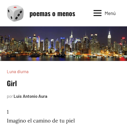
Saltar
poemas o menos
al
Menú
contenido
Luna diurna
Girl
por
Luis Antonio Aura
febrero
4,
2002
1
Imagino el camino de tu piel