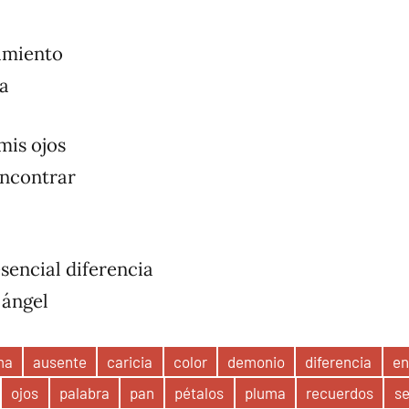
timiento
ia
mis ojos
encontrar
esencial diferencia
 ángel
ma
ausente
caricia
color
demonio
diferencia
e
ojos
palabra
pan
pétalos
pluma
recuerdos
se