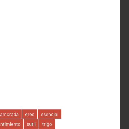
namorada
eres
esencial
ntimiento
sutil
trigo