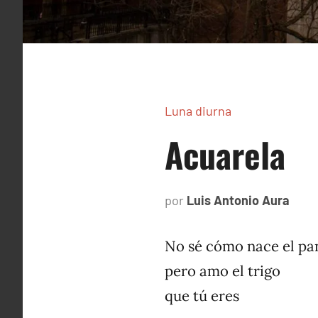
Luna diurna
Acuarela
por
Luis Antonio Aura
abril
2,
2002
No sé cómo nace el pa
pero amo el trigo
que tú eres