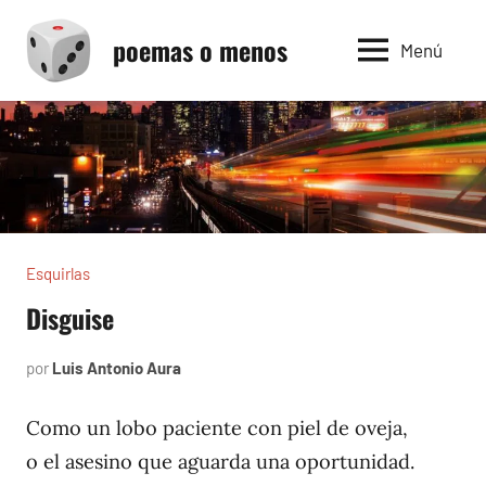
Saltar
poemas o menos
al
Menú
contenido
Esquirlas
Disguise
por
Luis Antonio Aura
marzo
22,
2025
Como un lobo paciente con piel de oveja,
o el asesino que aguarda una oportunidad.