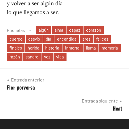
y volver a ser algún día
lo que llegamos a ser.
algún
alma
capaz
corazón
Etiquetas
cuerpo
desvío
día
encendida
eres
felices
finales
herida
historia
inmortal
llama
memoria
razón
sangre
vez
vida
Navegación
Entrada anterior
Flor perversa
de
entradas
Entrada siguiente
Heat