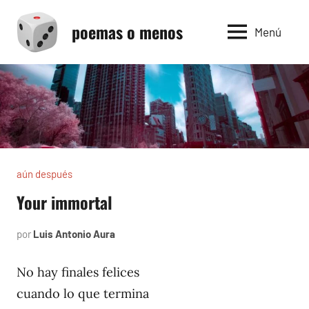
Saltar
poemas o menos
al
Menú
contenido
aún después
Your immortal
por
Luis Antonio Aura
febrero
2,
2005
No hay finales felices
cuando lo que termina