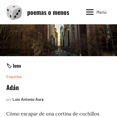
Saltar
poemas o menos
al
Menú
contenido
🏷️ luna
Esquirlas
Adán
por
Luis Antonio Aura
abril
3,
2025
Cómo escapar de una cortina de cuchillos