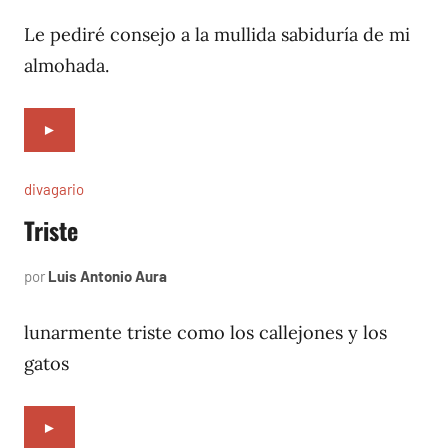
6,
1996
Le pediré consejo a la mullida sabiduría de mi
almohada.
►
divagario
Triste
por
Luis Antonio Aura
septiembre
3,
1996
lunarmente triste como los callejones y los
gatos
►