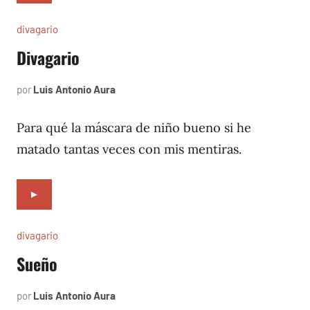
divagario
Divagario
por
Luis Antonio Aura
septiembre
7,
1996
Para qué la máscara de niño bueno si he
matado tantas veces con mis mentiras.
►
divagario
Sueño
por
Luis Antonio Aura
septiembre