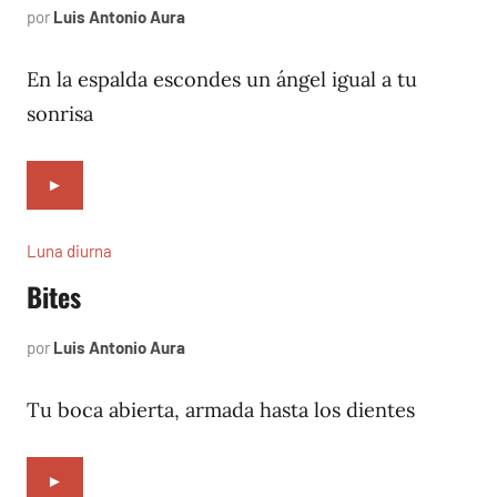
por
Luis Antonio Aura
marzo
2,
2002
En la espalda escondes un ángel igual a tu
sonrisa
►
Luna diurna
Bites
por
Luis Antonio Aura
enero
4,
2002
Tu boca abierta, armada hasta los dientes
►