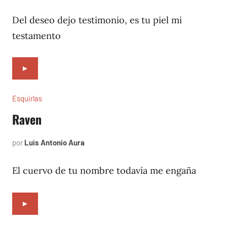
6,
2024
Del deseo dejo testimonio, es tu piel mi
testamento
►
Esquirlas
Raven
por
Luis Antonio Aura
noviembre
9,
2023
El cuervo de tu nombre todavía me engaña
►