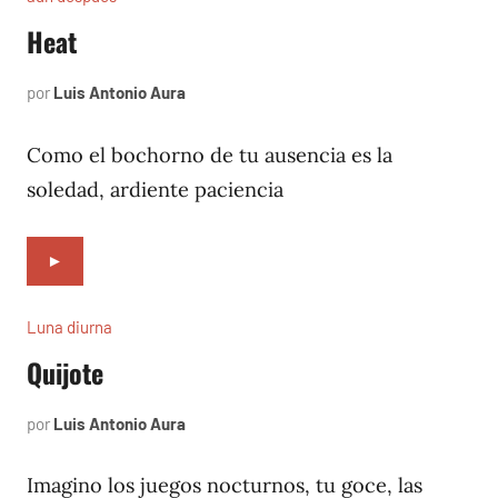
Heat
por
Luis Antonio Aura
junio
10,
2005
Como el bochorno de tu ausencia es la
soledad, ardiente paciencia
►
Luna diurna
Quijote
por
Luis Antonio Aura
junio
4,
2002
Imagino los juegos nocturnos, tu goce, las