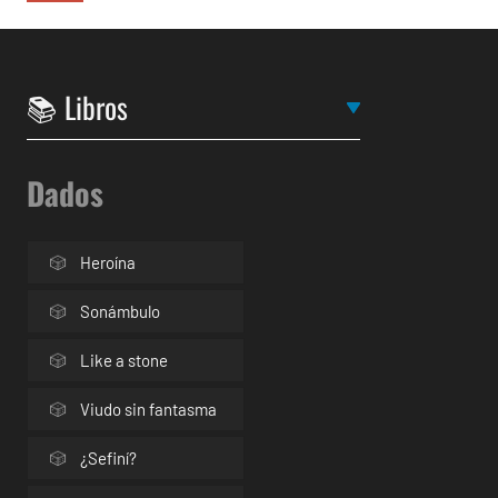
Dados
Heroína
Sonámbulo
Like a stone
Viudo sin fantasma
¿Sefiní?