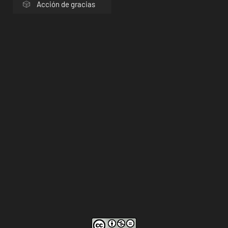
Acción de gracias