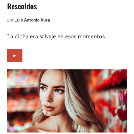
Rescoldos
por
Luis Antonio Aura
mayo
20,
2023
La dicha era salvaje en esos momentos
►