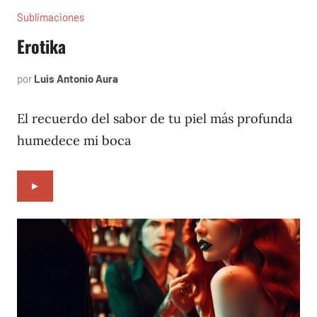
Sublimaciones
Erotika
por
Luis Antonio Aura
enero
4,
2023
El recuerdo del sabor de tu piel más profunda
humedece mi boca
►