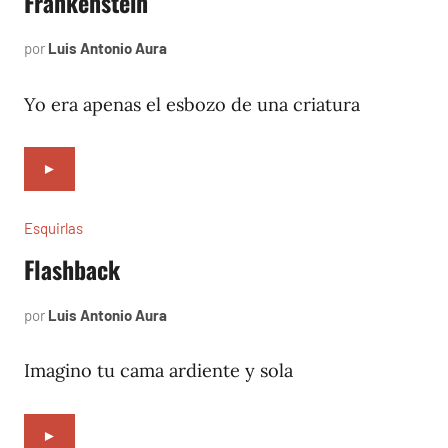
Frankenstein
por
Luis Antonio Aura
noviembre
9,
2025
Yo era apenas el esbozo de una criatura
►
Esquirlas
Flashback
por
Luis Antonio Aura
junio
13,
2024
Imagino tu cama ardiente y sola
►