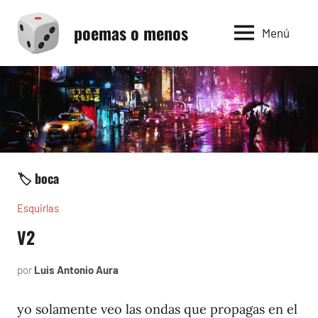
Saltar
poemas o menos
al
Menú
contenido
🏷️ boca
Esquirlas
V2
por
Luis Antonio Aura
febrero
7,
2026
yo solamente veo las ondas que propagas en el