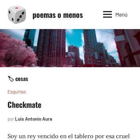
Saltar
poemas o menos
al
Menú
contenido
🏷️ cosas
Esquirlas
Checkmate
por
Luis Antonio Aura
noviembre
21,
2023
Soy un rey vencido en el tablero por esa cruel