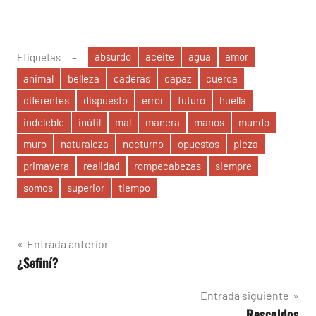
absurdo
aceite
agua
amor
Etiquetas
animal
belleza
caderas
capaz
cuerda
diferentes
dispuesto
error
futuro
huella
indeleble
inútil
mal
manera
manos
mundo
muro
naturaleza
nocturno
opuestos
pieza
primavera
realidad
rompecabezas
siempre
somos
superior
tiempo
Navegación
Entrada anterior
¿Sefiní?
de
entradas
Entrada siguiente
Rescoldos