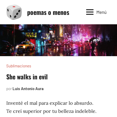
Saltar
poemas o menos
al
Menú
contenido
Sublimaciones
She walks in evil
por
Luis Antonio Aura
mayo
19,
2023
Inventé el mal para explicar lo absurdo.
Te creí superior por tu belleza indeleble.