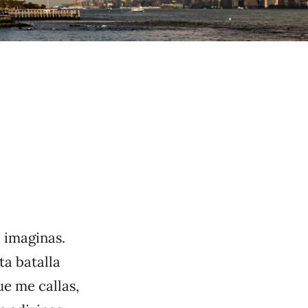
to
e imaginas.
a batalla
ue me callas,