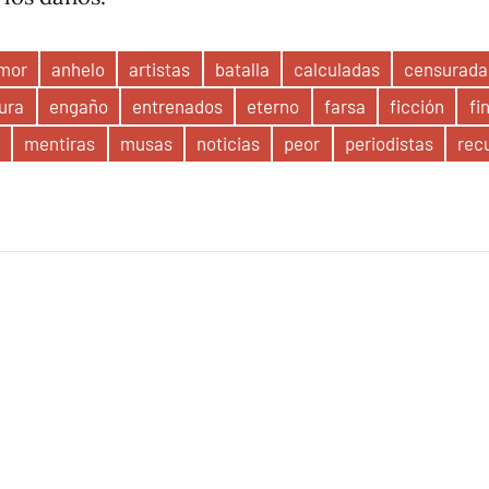
mor
anhelo
artistas
batalla
calculadas
censurada
ura
engaño
entrenados
eterno
farsa
ficción
fi
mentiras
musas
noticias
peor
periodistas
rec