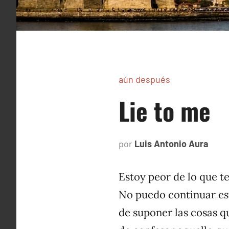
aún después
Lie to me
por
Luis Antonio Aura
agos
11,
2006
Estoy peor de lo que t
No puedo continuar est
de suponer las cosas q