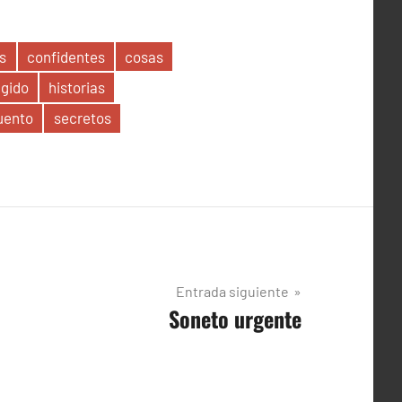
s
confidentes
cosas
ngido
historias
uento
secretos
Entrada siguiente
Soneto urgente