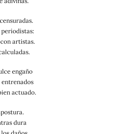
e adivinas.
 censuradas.
 periodistas:
con artistas.
calculadas.
dulce engaño
s entrenados
bien actuado.
mpostura.
ntras dura
 los daños.