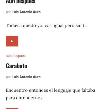
Aún después
por
Luis Antonio Aura
febrero
10,
2014
Todavía quedo yo, casi igual pero sin ti.
►
aún después
Garabato
por
Luis Antonio Aura
agosto
24,
2004
Encuentro entonces el lenguaje que faltaba
para entendernos.