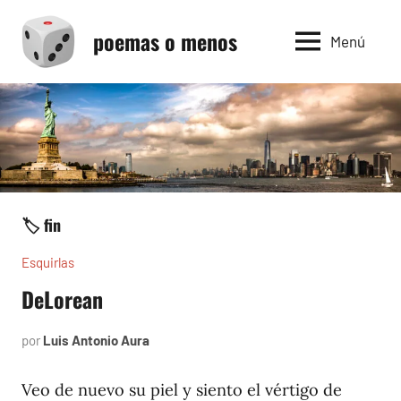
Saltar
poemas o menos
al
Menú
contenido
🏷️ fin
Esquirlas
DeLorean
por
Luis Antonio Aura
enero
8,
2024
Veo de nuevo su piel y siento el vértigo de