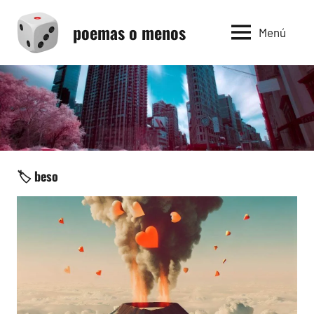
Saltar
poemas o menos
al
Menú
contenido
🏷️ beso