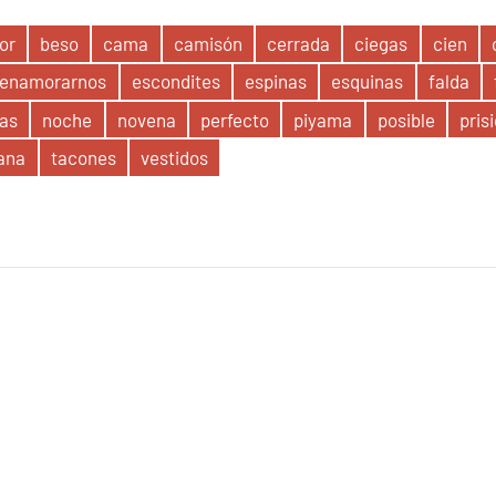
or
beso
cama
camisón
cerrada
ciegas
cien
enamorarnos
escondites
espinas
esquinas
falda
as
noche
novena
perfecto
piyama
posible
pris
ana
tacones
vestidos