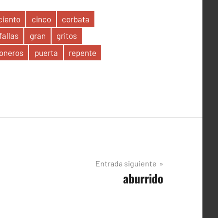
ciento
cinco
corbata
fallas
gran
gritos
ioneros
puerta
repente
Entrada siguiente
aburrido