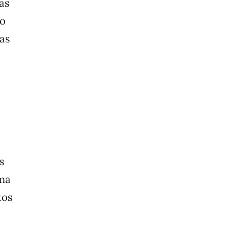
as
to
nas
s
ama
tos