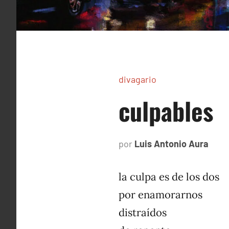
divagario
culpables
por
Luis Antonio Aura
octu
6,
1996
la culpa es de los dos
por enamorarnos
distraídos