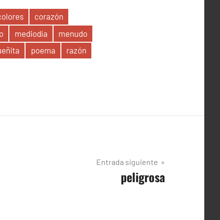
colores
corazón
o
mediodía
menudo
eñita
poema
razón
Entrada siguiente
peligrosa