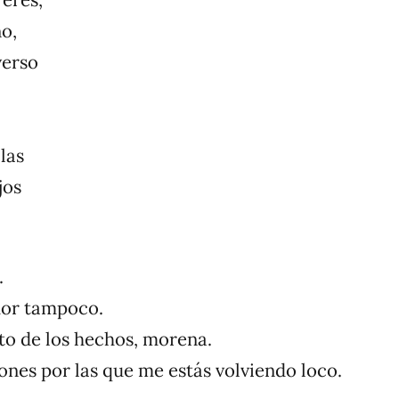
eres,
no,
verso
las
jos
.
mor tampoco.
to de los hechos, morena.
ones por las que me estás volviendo loco.