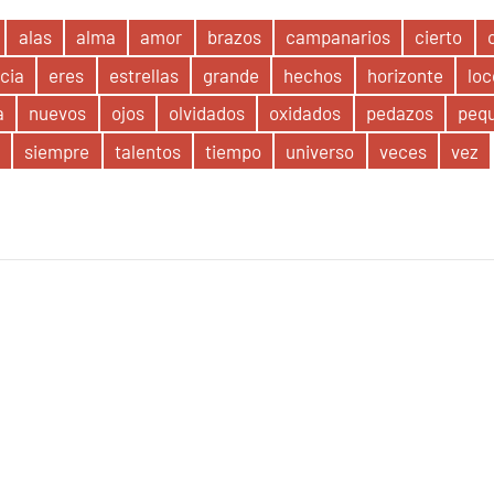
alas
alma
amor
brazos
campanarios
cierto
cia
eres
estrellas
grande
hechos
horizonte
loc
a
nuevos
ojos
olvidados
oxidados
pedazos
pequ
siempre
talentos
tiempo
universo
veces
vez