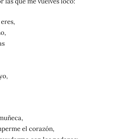
r las que me vuelves loco:
eres,
no,
as
yo,
 muñeca,
mperme el corazón,