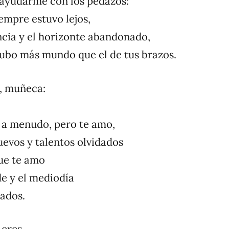
 ayudarme con los pedazos:
empre estuvo lejos,
ancia y el horizonte abandonado,
 hubo más mundo que el de tus brazos.
s, muñeca:
 a menudo, pero te amo,
evos y talentos olvidados
ue te amo
e y el mediodía
ados.