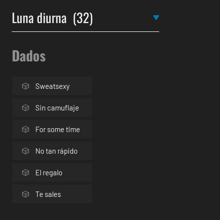
Dados
Sweatsexy
Sin camuflaje
For some time
No tan rápido
El regalo
Te sales