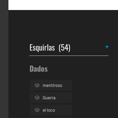
Dados
mentiroso
Guerra
el loco