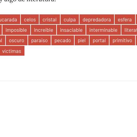
ucarada
celos
cristal
culpa
depredadora
esfera
imposible
increíble
insaciable
interminable
litera
al
oscuro
paraíso
pecado
piel
portal
primitivo
víctimas