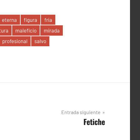
eterna
figura
fría
tura
maleficio
mirada
profesional
salvo
Entrada siguiente
Fetiche