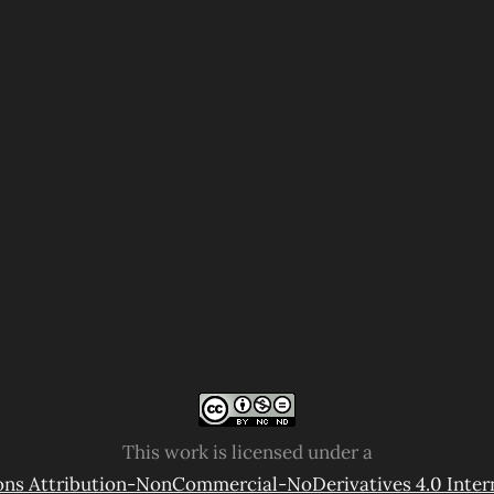
This work is licensed under a
s Attribution-NonCommercial-NoDerivatives 4.0 Intern