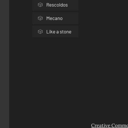
Rescoldos
Mecano
Like a stone
Creative Common