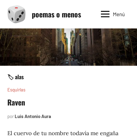
Saltar
poemas o menos
al
Menú
contenido
🏷️ alas
Esquirlas
Raven
por
Luis Antonio Aura
noviembre
9,
2023
El cuervo de tu nombre todavía me engaña