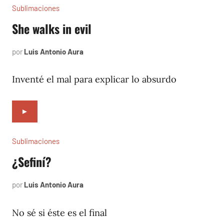
Sublimaciones
She walks in evil
por
Luis Antonio Aura
mayo
19,
2023
Inventé el mal para explicar lo absurdo
►
Sublimaciones
¿Sefiní?
por
Luis Antonio Aura
mayo
9,
2023
No sé si éste es el final