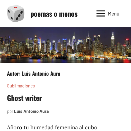
Saltar
poemas o menos
al
Menú
contenido
Autor:
Luis Antonio Aura
Sublimaciones
Ghost writer
por
Luis Antonio Aura
mayo
26,
2023
Añoro tu humedad femenina al cubo