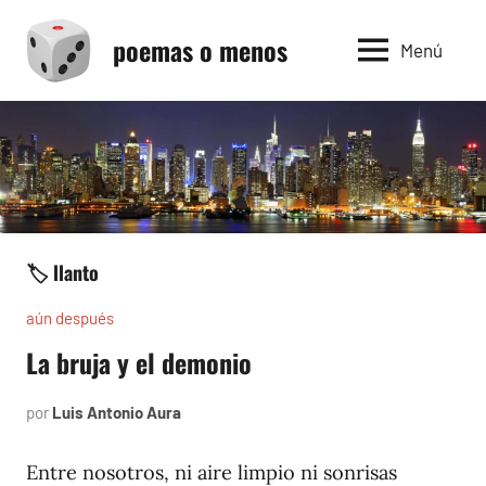
Saltar
poemas o menos
al
Menú
contenido
🏷️ llanto
aún después
La bruja y el demonio
por
Luis Antonio Aura
noviembre
8,
2005
Entre nosotros, ni aire limpio ni sonrisas