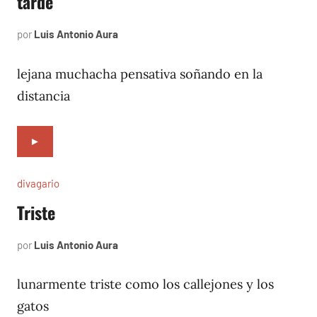
tarde
por
Luis Antonio Aura
octubre
2,
1996
lejana muchacha pensativa soñando en la
distancia
►
divagario
Triste
por
Luis Antonio Aura
septiembre
3,
1996
lunarmente triste como los callejones y los
gatos