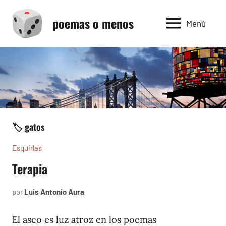
Saltar
poemas o menos
al
Menú
contenido
🏷️ gatos
Esquirlas
Terapia
por
Luis Antonio Aura
agosto
5,
2023
El asco es luz atroz en los poemas