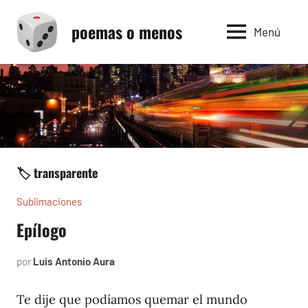
Saltar
poemas o menos
al
Menú
contenido
🏷️ transparente
Sublimaciones
Epílogo
por
Luis Antonio Aura
junio
16,
2023
Te dije que podíamos quemar el mundo