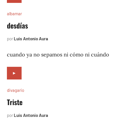
albamar
desdías
por
Luis Antonio Aura
noviembre
12,
1996
cuando ya no sepamos ni cómo ni cuándo
►
divagario
Triste
por
Luis Antonio Aura
septiembre
3,