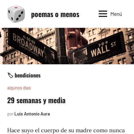
Saltar
poemas o menos
al
Menú
contenido
🏷️ bendiciones
algunos días
29 semanas y media
por
Luis Antonio Aura
julio
7,
1997
Hace suyo el cuerpo de su madre como nunca