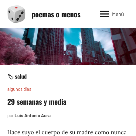
Saltar
poemas o menos
al
Menú
contenido
🏷️ salud
algunos días
29 semanas y media
por
Luis Antonio Aura
julio
7,
1997
Hace suyo el cuerpo de su madre como nunca