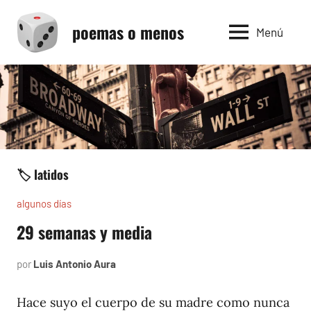
Saltar
poemas o menos
al
Menú
contenido
🏷️ latidos
algunos días
29 semanas y media
por
Luis Antonio Aura
julio
7,
1997
Hace suyo el cuerpo de su madre como nunca