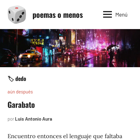
Saltar
poemas o menos
al
Menú
contenido
🏷️ dedo
aún después
Garabato
por
Luis Antonio Aura
agosto
24,
2004
Encuentro entonces el lenguaje que faltaba