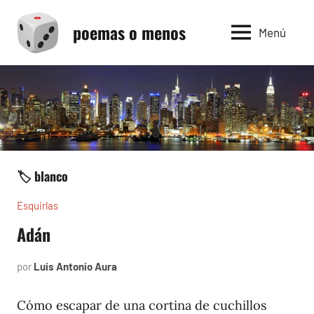
Saltar
poemas o menos
al
Menú
contenido
🏷️ blanco
Esquirlas
Adán
por
Luis Antonio Aura
abril
3,
2025
Cómo escapar de una cortina de cuchillos