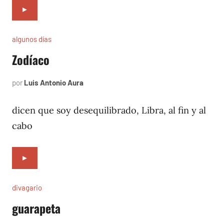
►
algunos días
Zodíaco
por
Luis Antonio Aura
julio
3,
1997
dicen que soy desequilibrado, Libra, al fin y al
cabo
►
divagario
guarapeta