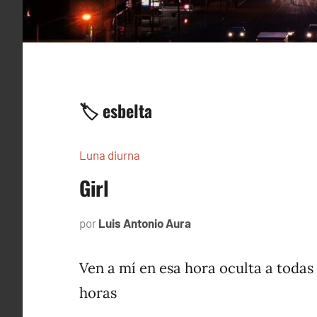
🏷️ esbelta
Luna diurna
Girl
por
Luis Antonio Aura
febrero
4,
2002
Ven a mí en esa hora oculta a todas
horas