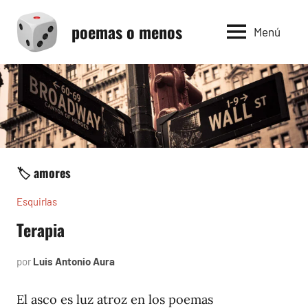
Saltar
poemas o menos
al
Menú
contenido
🏷️ amores
Esquirlas
Terapia
por
Luis Antonio Aura
agosto
5,
2023
El asco es luz atroz en los poemas