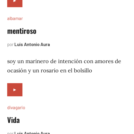
►
albamar
mentiroso
por
Luis Antonio Aura
noviembre
4,
1996
soy un marinero de intención con amores de
ocasión y un rosario en el bolsillo
►
divagario
Vida
por
Luis Antonio Aura
septiembre