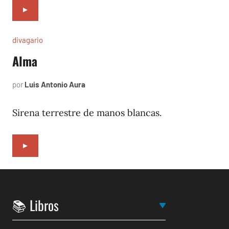
►
divagario
Alma
por
Luis Antonio Aura
abril
6,
1994
Sirena terrestre de manos blancas.
►