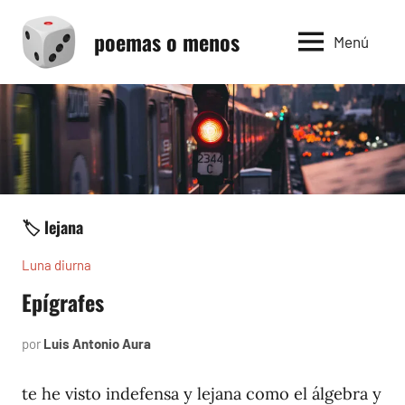
Saltar
poemas o menos
al
Menú
contenido
🏷️ lejana
Luna diurna
Epígrafes
por
Luis Antonio Aura
mayo
2,
2002
te he visto indefensa y lejana como el álgebra y