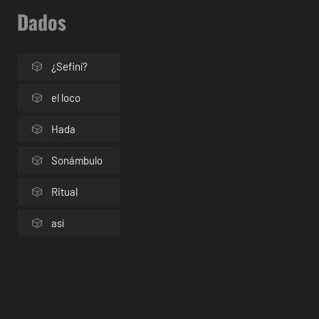
Dados
¿Sefiní?
el loco
Hada
Sonámbulo
Ritual
así