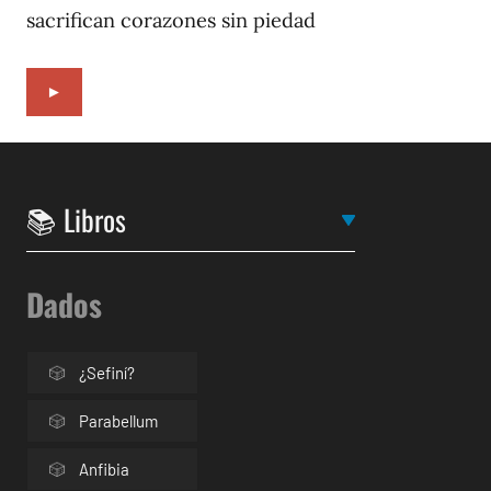
sacrifican corazones sin piedad
►
Dados
¿Sefiní?
Parabellum
Anfibia