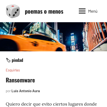
Saltar
poemas o menos
al
Menú
contenido
🏷️ piedad
Esquirlas
Ransomware
por
Luis Antonio Aura
abril
12,
2024
Quiero decir que evito ciertos lugares donde