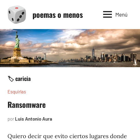
Saltar
poemas o menos
al
Menú
contenido
🏷️ caricia
Esquirlas
Ransomware
por
Luis Antonio Aura
abril
12,
2024
Quiero decir que evito ciertos lugares donde