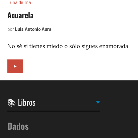
Luna diurna
Acuarela
por
Luis Antonio Aura
abril
2,
2002
No sé si tienes miedo o sólo sigues enamorada
►
Dados