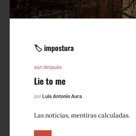
🏷️ impostura
aún después
Lie to me
por
Luis Antonio Aura
agosto
11,
2006
Las noticias, mentiras calculadas.