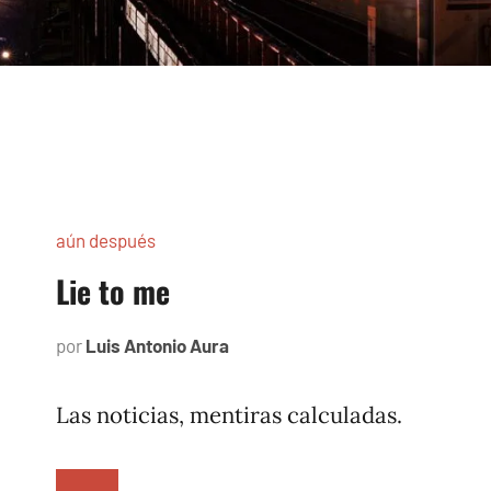
aún después
Lie to me
por
Luis Antonio Aura
agosto
11,
2006
Las noticias, mentiras calculadas.