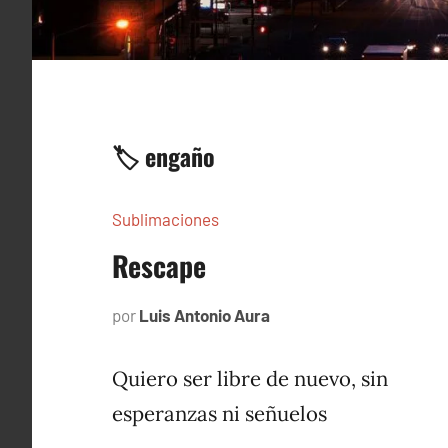
🏷️ engaño
Sublimaciones
Rescape
por
Luis Antonio Aura
junio
15,
2023
Quiero ser libre de nuevo, sin
esperanzas ni señuelos