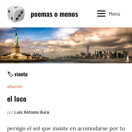
Saltar
poemas o menos
al
Menú
contenido
🏷️ viento
albamar
el loco
por
Luis Antonio Aura
noviembre
20,
1996
persigo el sol que insiste en acomodarse por tu