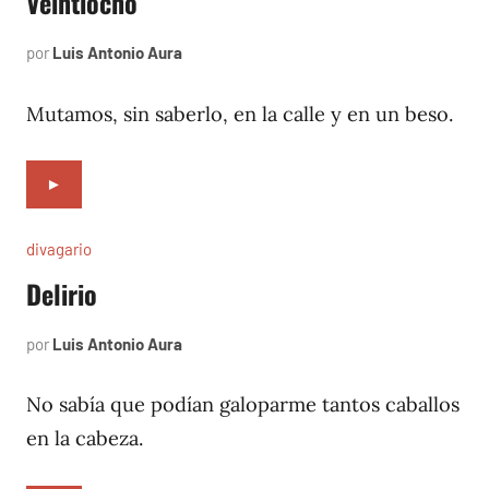
Veintiocho
por
Luis Antonio Aura
junio
11,
1997
Mutamos, sin saberlo, en la calle y en un beso.
►
divagario
Delirio
por
Luis Antonio Aura
septiembre
5,
1996
No sabía que podían galoparme tantos caballos
en la cabeza.