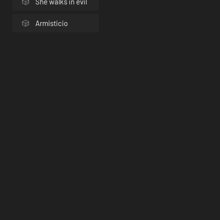
She walks in evil
Armisticio