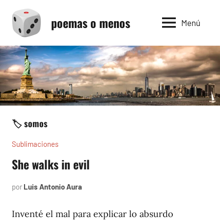
Saltar
poemas o menos
al
Menú
contenido
🏷️ somos
Sublimaciones
She walks in evil
por
Luis Antonio Aura
mayo
19,
2023
Inventé el mal para explicar lo absurdo