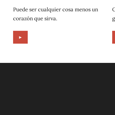
5,
1997
Puede ser cualquier cosa menos un
C
corazón que sirva.
g
►