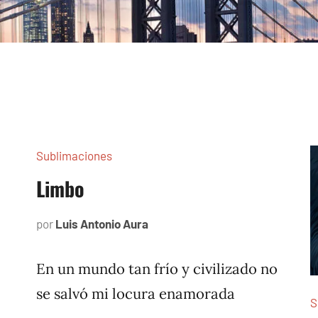
Sublimaciones
Limbo
por
Luis Antonio Aura
junio
7,
2023
En un mundo tan frío y civilizado no
se salvó mi locura enamorada
S