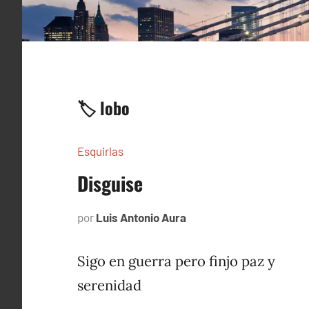
🏷️ lobo
Esquirlas
Disguise
por
Luis Antonio Aura
marzo
22,
2025
Sigo en guerra pero finjo paz y
serenidad