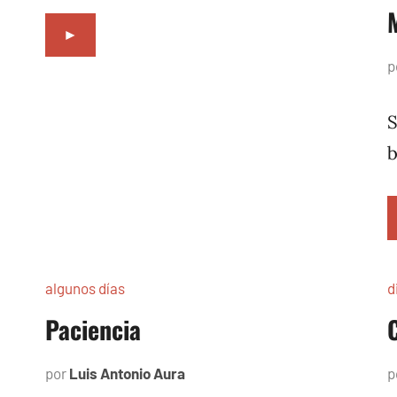
►
p
S
b
algunos días
d
Paciencia
por
Luis Antonio Aura
julio
p