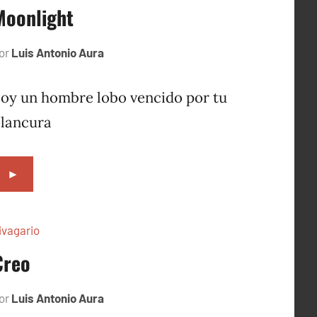
Moonlight
or
Luis Antonio Aura
noviembre
24,
2022
oy un hombre lobo vencido por tu
lancura
►
ivagario
Creo
or
Luis Antonio Aura
septiembre