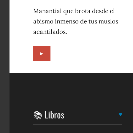
20,
2004
Manantial que brota desde el
abismo inmenso de tus muslos
acantilados.
►