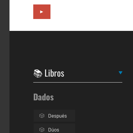
►
Dados
Después
Dúos