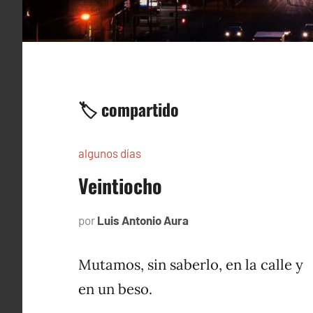
🏷️ compartido
algunos días
Veintiocho
por
Luis Antonio Aura
junio
11,
1997
Mutamos, sin saberlo, en la calle y
en un beso.