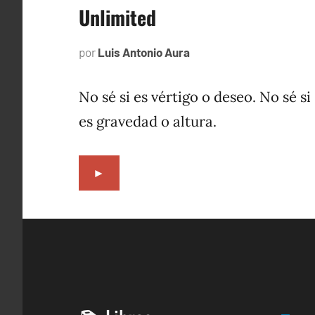
Unlimited
por
Luis Antonio Aura
febrero
10,
2023
No sé si es vértigo o deseo. No sé si
es gravedad o altura.
►