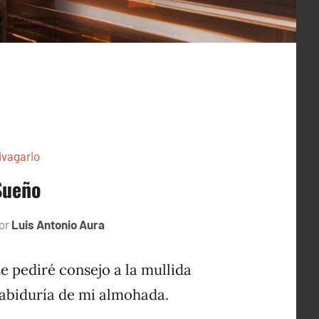
ivagario
Sueño
or
Luis Antonio Aura
septiembre
6,
1996
e pediré consejo a la mullida
abiduría de mi almohada.