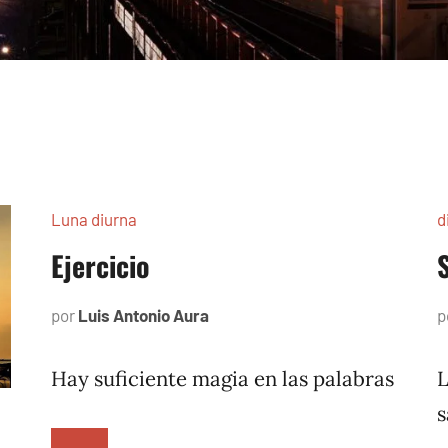
Luna diurna
d
Ejercicio
por
Luis Antonio Aura
enero
p
3,
2002
Hay suficiente magia en las palabras
L
s