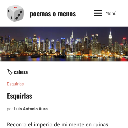
Saltar
poemas o menos
al
Menú
contenido
🏷️ cabeza
Esquirlas
Esquirlas
por
Luis Antonio Aura
septiembre
19,
2024
Recorro el imperio de mi mente en ruinas