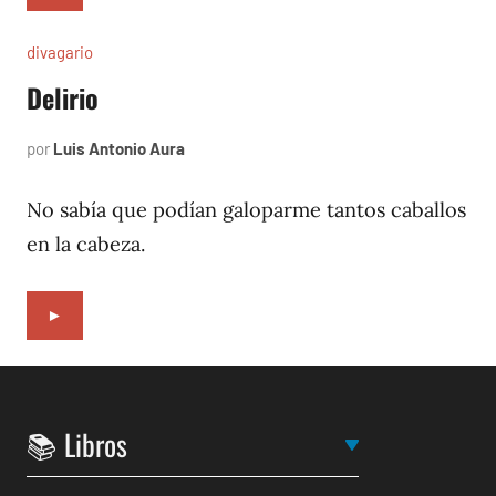
divagario
Delirio
por
Luis Antonio Aura
septiembre
5,
1996
No sabía que podían galoparme tantos caballos
en la cabeza.
►