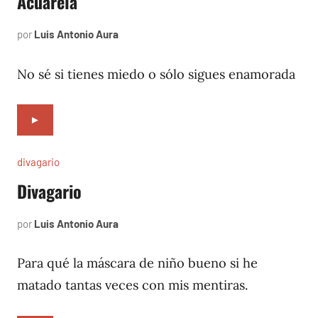
Acuarela
por
Luis Antonio Aura
abril
2,
2002
No sé si tienes miedo o sólo sigues enamorada
►
divagario
Divagario
por
Luis Antonio Aura
septiembre
7,
1996
Para qué la máscara de niño bueno si he
matado tantas veces con mis mentiras.