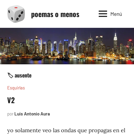
Saltar
poemas o menos
al
Menú
contenido
🏷️ ausente
Esquirlas
V2
por
Luis Antonio Aura
febrero
7,
2026
yo solamente veo las ondas que propagas en el